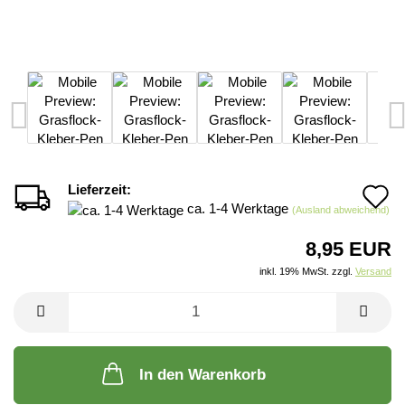
Lieferzeit:
A
ca. 1-4 Werktage
(Ausland abweichend)
d
8,95 EUR
M
inkl. 19% MwSt. zzgl.
Versand
In den Warenkorb