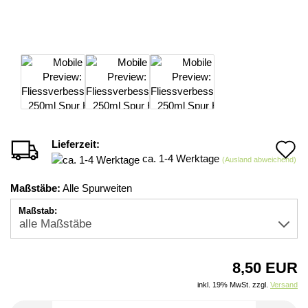
Lieferzeit:
A
ca. 1-4 Werktage
(Ausland abweichend)
d
Maßstäbe:
Alle Spurweiten
M
Maßstab:
8,50 EUR
inkl. 19% MwSt. zzgl.
Versand