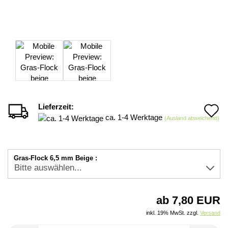
Lieferzeit:
A
ca. 1-4 Werktage
(Ausland abweichend)
d
M
Gras-Flock 6,5 mm Beige :
ab 7,80 EUR
inkl. 19% MwSt. zzgl.
Versand