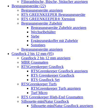
Filigranbüsche, Büsche, Sträucher anzeigen
Begrasungsgeräte (22)
Begrasungsgeräte anzeigen
RTS GREENKEEPER Begrasungsgeräte
RTS GREENKEEPER® Xtension
Begrasungsgeräte Zubehör
Begrasungsgeräte Zubehör anzeigen
Wechselbehälter
Siebe
Ergänzungskoffer mit Zubehör
Sonstiges
Begrasungsgeräte anzeigen
Grasflock 2 bis 12 mm (95)
Grasflock 2 bis 12 mm anzeigen
MBR Grasmatten
RTSGreenkeeper Grasflock
RTSGreenkeeper Grasflock anzeigen
RTS Greenkeeper Grasflock
RTS Grasflock Set
RTSGreenkeeper Turfs
RTSGreenkeeper Turfs anzeigen
Turf Micro
RTS Greenkeeper High-End Grasmatten
Silhouette-miniNatur Grasflock
Silhouette-miniNatur Grasflock anzeigen