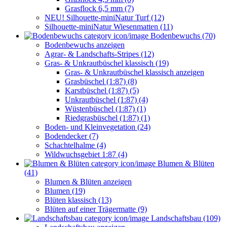
Grasflock 6,5 mm (7)
NEU! Silhouette-miniNatur Turf (12)
Silhouette-miniNatur Wiesenmatten (11)
Bodenbewuchs (70)
Bodenbewuchs anzeigen
Agrar- & Landschafts-Stripes (12)
Gras- & Unkrautbüschel klassisch (19)
Gras- & Unkrautbüschel klassisch anzeigen
Grasbüschel (1:87) (8)
Karstbüschel (1:87) (5)
Unkrautbüschel (1:87) (4)
Wüstenbüschel (1:87) (1)
Riedgrasbüschel (1:87) (1)
Boden- und Kleinvegetation (24)
Bodendecker (7)
Schachtelhalme (4)
Wildwuchsgebiet 1:87 (4)
Blumen & Blüten
(41)
Blumen & Blüten anzeigen
Blumen (19)
Blüten klassisch (13)
Blüten auf einer Trägermatte (9)
Landschaftsbau (109)