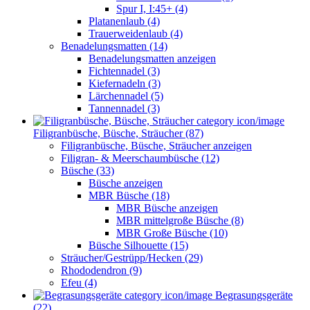
Spur I, I:45+ (4)
Platanenlaub (4)
Trauerweidenlaub (4)
Benadelungsmatten (14)
Benadelungsmatten anzeigen
Fichtennadel (3)
Kiefernadeln (3)
Lärchennadel (5)
Tannennadel (3)
Filigranbüsche, Büsche, Sträucher (87)
Filigranbüsche, Büsche, Sträucher anzeigen
Filigran- & Meerschaumbüsche (12)
Büsche (33)
Büsche anzeigen
MBR Büsche (18)
MBR Büsche anzeigen
MBR mittelgroße Büsche (8)
MBR Große Büsche (10)
Büsche Silhouette (15)
Sträucher/Gestrüpp/Hecken (29)
Rhododendron (9)
Efeu (4)
Begrasungsgeräte
(22)