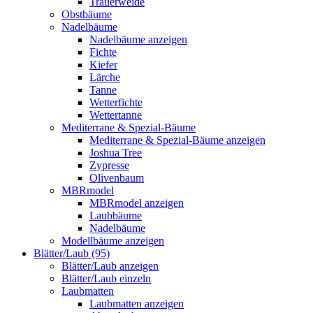
Trauerweide
Obstbäume
Nadelbäume
Nadelbäume anzeigen
Fichte
Kiefer
Lärche
Tanne
Wetterfichte
Wettertanne
Mediterrane & Spezial-Bäume
Mediterrane & Spezial-Bäume anzeigen
Joshua Tree
Zypresse
Olivenbaum
MBRmodel
MBRmodel anzeigen
Laubbäume
Nadelbäume
Modellbäume anzeigen
Blätter/Laub (95)
Blätter/Laub anzeigen
Blätter/Laub einzeln
Laubmatten
Laubmatten anzeigen