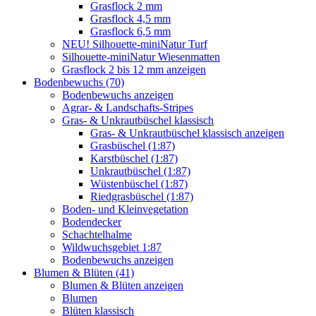
Grasflock 2 mm
Grasflock 4,5 mm
Grasflock 6,5 mm
NEU! Silhouette-miniNatur Turf
Silhouette-miniNatur Wiesenmatten
Grasflock 2 bis 12 mm anzeigen
Bodenbewuchs (70)
Bodenbewuchs anzeigen
Agrar- & Landschafts-Stripes
Gras- & Unkrautbüschel klassisch
Gras- & Unkrautbüschel klassisch anzeigen
Grasbüschel (1:87)
Karstbüschel (1:87)
Unkrautbüschel (1:87)
Wüstenbüschel (1:87)
Riedgrasbüschel (1:87)
Boden- und Kleinvegetation
Bodendecker
Schachtelhalme
Wildwuchsgebiet 1:87
Bodenbewuchs anzeigen
Blumen & Blüten (41)
Blumen & Blüten anzeigen
Blumen
Blüten klassisch