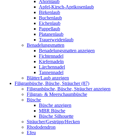
Ahornlaub
Apfel-Kirsch-Aprikosenlaub
Birkenlaub
Buchenlaub
Eichenlaub
Pappellaub
Platanenlaub
Trauerweidenlaub
Benadelungsmatten
Benadelungsmatten anzeigen
Fichtennadel
Kiefernadeln
Lärchennadel
Tannennadel
Blätter/Laub anzeigen
Filigranbüsche, Büsche, Sträucher (87)
Filigranbüsche, Büsche, Sträucher anzeigen
Filigran- & Meerschaumbüsche
Büsche
Büsche anzeigen
MBR Büsche
Büsche Silhouette
Sträucher/Gestrüpp/Hecken
Rhododendron
Efeu