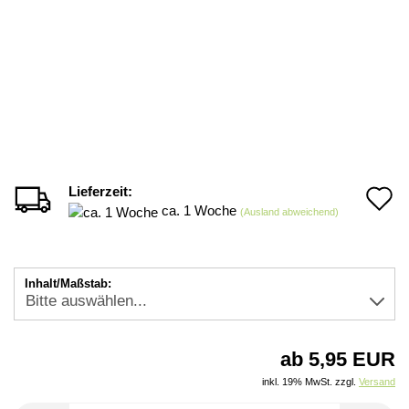
Lieferzeit:
A
ca. 1 Woche
(Ausland abweichend)
d
M
Inhalt/Maßstab:
ab 5,95 EUR
inkl. 19% MwSt. zzgl.
Versand