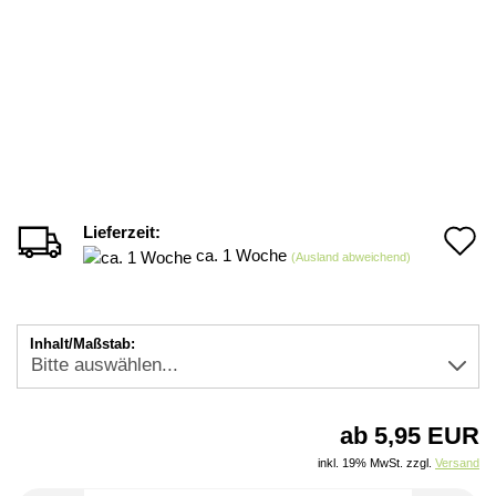
Lieferzeit:
A
ca. 1 Woche
(Ausland abweichend)
d
M
Inhalt/Maßstab:
ab 5,95 EUR
inkl. 19% MwSt. zzgl.
Versand