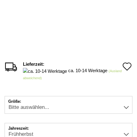
Lieferzeit:
A
ca. 10-14 Werktage
(Ausland
d
abweichend)
M
Größe:
Jahreszeit: