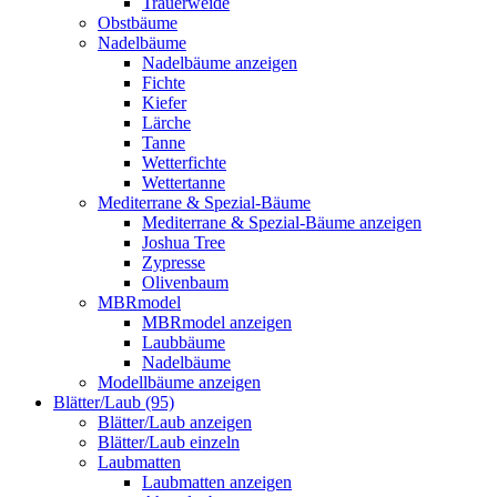
Trauerweide
Obstbäume
Nadelbäume
Nadelbäume anzeigen
Fichte
Kiefer
Lärche
Tanne
Wetterfichte
Wettertanne
Mediterrane & Spezial-Bäume
Mediterrane & Spezial-Bäume anzeigen
Joshua Tree
Zypresse
Olivenbaum
MBRmodel
MBRmodel anzeigen
Laubbäume
Nadelbäume
Modellbäume anzeigen
Blätter/Laub (95)
Blätter/Laub anzeigen
Blätter/Laub einzeln
Laubmatten
Laubmatten anzeigen