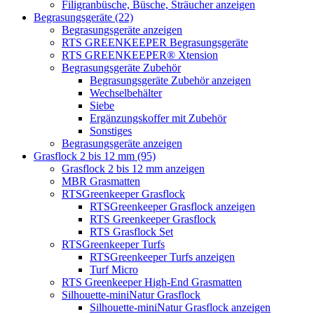
Filigranbüsche, Büsche, Sträucher anzeigen
Begrasungsgeräte (22)
Begrasungsgeräte anzeigen
RTS GREENKEEPER Begrasungsgeräte
RTS GREENKEEPER® Xtension
Begrasungsgeräte Zubehör
Begrasungsgeräte Zubehör anzeigen
Wechselbehälter
Siebe
Ergänzungskoffer mit Zubehör
Sonstiges
Begrasungsgeräte anzeigen
Grasflock 2 bis 12 mm (95)
Grasflock 2 bis 12 mm anzeigen
MBR Grasmatten
RTSGreenkeeper Grasflock
RTSGreenkeeper Grasflock anzeigen
RTS Greenkeeper Grasflock
RTS Grasflock Set
RTSGreenkeeper Turfs
RTSGreenkeeper Turfs anzeigen
Turf Micro
RTS Greenkeeper High-End Grasmatten
Silhouette-miniNatur Grasflock
Silhouette-miniNatur Grasflock anzeigen