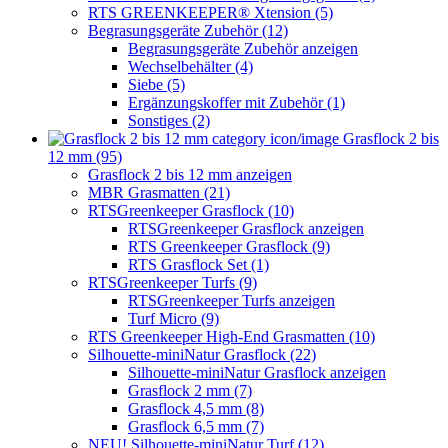
RTS GREENKEEPER® Xtension (5)
Begrasungsgeräte Zubehör (12)
Begrasungsgeräte Zubehör anzeigen
Wechselbehälter (4)
Siebe (5)
Ergänzungskoffer mit Zubehör (1)
Sonstiges (2)
Grasflock 2 bis
12 mm (95)
Grasflock 2 bis 12 mm anzeigen
MBR Grasmatten (21)
RTSGreenkeeper Grasflock (10)
RTSGreenkeeper Grasflock anzeigen
RTS Greenkeeper Grasflock (9)
RTS Grasflock Set (1)
RTSGreenkeeper Turfs (9)
RTSGreenkeeper Turfs anzeigen
Turf Micro (9)
RTS Greenkeeper High-End Grasmatten (10)
Silhouette-miniNatur Grasflock (22)
Silhouette-miniNatur Grasflock anzeigen
Grasflock 2 mm (7)
Grasflock 4,5 mm (8)
Grasflock 6,5 mm (7)
NEU! Silhouette-miniNatur Turf (12)