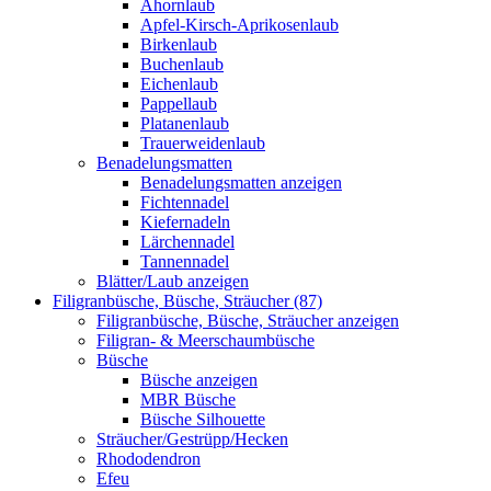
Ahornlaub
Apfel-Kirsch-Aprikosenlaub
Birkenlaub
Buchenlaub
Eichenlaub
Pappellaub
Platanenlaub
Trauerweidenlaub
Benadelungsmatten
Benadelungsmatten anzeigen
Fichtennadel
Kiefernadeln
Lärchennadel
Tannennadel
Blätter/Laub anzeigen
Filigranbüsche, Büsche, Sträucher (87)
Filigranbüsche, Büsche, Sträucher anzeigen
Filigran- & Meerschaumbüsche
Büsche
Büsche anzeigen
MBR Büsche
Büsche Silhouette
Sträucher/Gestrüpp/Hecken
Rhododendron
Efeu