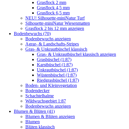
Grasflock 2 mm
Grasflock 4,5 mm
Grasflock 6,5 mm
NEU! Silhouette-miniNatur Turf
Silhouette-miniNatur Wiesenmatten
Grasflock 2 bis 12 mm anzeigen
Bodenbewuchs (70)
Bodenbewuchs anzeigen
Agrar- & Landschafts-Stripes
Gras- & Unkrautbüschel klassisch
Gras- & Unkrautbüschel klassisch anzeigen
Grasbüschel (1:87)
Karstbüschel (1:87)
Unkrautbüschel (1:87)
Wüstenbüschel (1:87)
Riedgrasbüschel (1:87)
Boden- und Kleinvegetation
Bodendecker
Schachtelhalme
Wildwuchsgebiet 1:87
Bodenbewuchs anzeigen
Blumen & Blüten (41)
Blumen & Blüten anzeigen
Blumen
Blüten klassisch