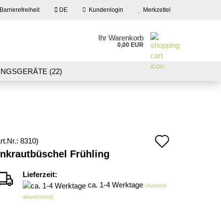
Barrierefreiheit
DE
Kundenlogin
Merkzettel
en
Ihr Warenkorb
0,00 EUR
ail
NGSGERÄTE (22)
09)
LASER CUT MODELLE (3)
swort
NEU IN UNSEREM ANGEBOT
Auf
rt.Nr.:
8310
)
 erstellen
nkrautbüschel Frühling
den
wort vergessen?
Merkzett
Lieferzeit:
ca. 1-4 Werktage
(Ausland
abweichend)