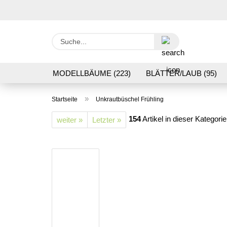
Suche...
MODELLBÄUME (223)
BLÄTTER/LAUB (95)
GRASFLOCK 2 BIS 12 MM (95)
BODENBEWUC
»
Startseite
Unkrautbüschel Frühling
VERARBEITUNG/WERKZEUGE (16)
SCHOTTE
154
Artikel in dieser Kategorie
weiter »
Letzter »