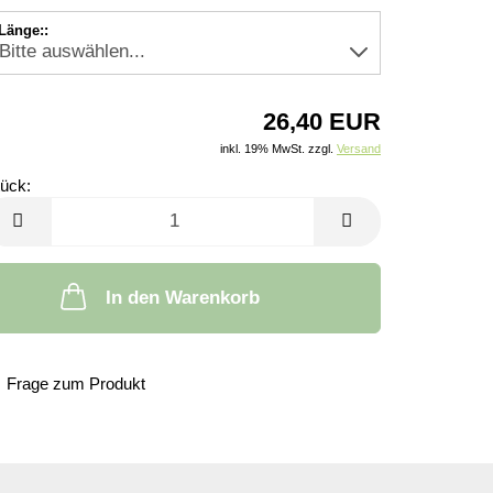
Länge::
26,40 EUR
inkl. 19% MwSt. zzgl.
Versand
ück:
tück
In den Warenkorb
Frage zum Produkt