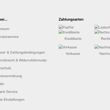
er...
Zahlungsarten
essum
raturservice
Kreditkarte
Rech
and- & Zahlungsbedingungen
Vorkasse
Nachn
rufsrecht & Widerrufsformular
nschutz
erieverordnung
akt
ack Service
e Einstellungen