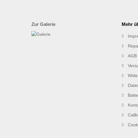
Zur Galerie
Mehr üb
Impr
Repa
AGB
Vers
Wider
Date
Batt
Kont
Callb
Cooki