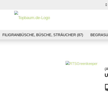
Sprache auswähl
E-M
FILIGRANBÜSCHE, BÜSCHE, STRÄUCHER (87)
BEGRASU
HS (70)
BLUMEN & BLÜTEN (41)
LANDSCHAFTSBAU (1
Pas
R & GLEISBAU (36)
GESCHENKGUTSCHEINE (10)
(A
Konto
U
Pass