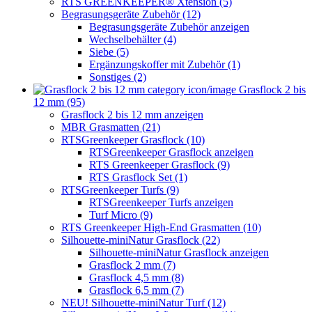
RTS GREENKEEPER® Xtension (5)
Begrasungsgeräte Zubehör (12)
Begrasungsgeräte Zubehör anzeigen
Wechselbehälter (4)
Siebe (5)
Ergänzungskoffer mit Zubehör (1)
Sonstiges (2)
Grasflock 2 bis
12 mm (95)
Grasflock 2 bis 12 mm anzeigen
MBR Grasmatten (21)
RTSGreenkeeper Grasflock (10)
RTSGreenkeeper Grasflock anzeigen
RTS Greenkeeper Grasflock (9)
RTS Grasflock Set (1)
RTSGreenkeeper Turfs (9)
RTSGreenkeeper Turfs anzeigen
Turf Micro (9)
RTS Greenkeeper High-End Grasmatten (10)
Silhouette-miniNatur Grasflock (22)
Silhouette-miniNatur Grasflock anzeigen
Grasflock 2 mm (7)
Grasflock 4,5 mm (8)
Grasflock 6,5 mm (7)
NEU! Silhouette-miniNatur Turf (12)