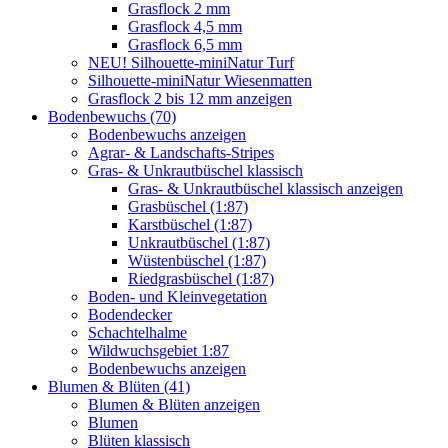
Grasflock 2 mm
Grasflock 4,5 mm
Grasflock 6,5 mm
NEU! Silhouette-miniNatur Turf
Silhouette-miniNatur Wiesenmatten
Grasflock 2 bis 12 mm anzeigen
Bodenbewuchs (70)
Bodenbewuchs anzeigen
Agrar- & Landschafts-Stripes
Gras- & Unkrautbüschel klassisch
Gras- & Unkrautbüschel klassisch anzeigen
Grasbüschel (1:87)
Karstbüschel (1:87)
Unkrautbüschel (1:87)
Wüstenbüschel (1:87)
Riedgrasbüschel (1:87)
Boden- und Kleinvegetation
Bodendecker
Schachtelhalme
Wildwuchsgebiet 1:87
Bodenbewuchs anzeigen
Blumen & Blüten (41)
Blumen & Blüten anzeigen
Blumen
Blüten klassisch