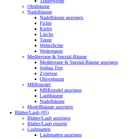
Trauerweide
Obstbäume
Nadelbäume
Nadelbäume anzeigen
Fichte
Kiefer
Lärche
Tanne
Wetterfichte
Wettertanne
Mediterrane & Spezial-Bäume
Mediterrane & Spezial-Bäume anzeigen
Joshua Tree
Zypresse
Olivenbaum
MBRmodel
MBRmodel anzeigen
Laubbäume
Nadelbäume
Modellbäume anzeigen
Blätter/Laub (95)
Blätter/Laub anzeigen
Blätter/Laub einzeln
Laubmatten
Laubmatten anzeigen