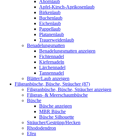
Ahornlaub
Apfel-Kirsch-Aprikosenlaub
Birkenlaub
Buchenlaub
Eichenlaub
Pappellaub
Platanenlaub
Trauerweidenlaub
Benadelungsmatten
Benadelungsmatten anzeigen
Fichtennadel
Kiefernadeln
Lärchennadel
Tannennadel
Blätter/Laub anzeigen
Filigranbüsche, Büsche, Sträucher (87)
Filigranbüsche, Büsche, Sträucher anzeigen
Filigran- & Meerschaumbüsche
Büsche
Büsche anzeigen
MBR Büsche
Büsche Silhouette
Sträucher/Gestrüpp/Hecken
Rhododendron
Efeu