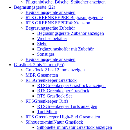
Filigranbüsche, Büsche, Sträucher anzeigen
Begrasungsgeräte (22)
Begrasungsgeräte anzeigen
RTS GREENKEEPER Begrasungsgeräte
RTS GREENKEEPER® Xtension
Begrasungsgeräte Zubehör
Begrasungsgeräte Zubehör anzeigen
Wechselbehälter
Siebe
Ergänzungskoffer mit Zubehör
Sonstiges
Begrasungsgeräte anzeigen
Grasflock 2 bis 12 mm (95)
Grasflock 2 bis 12 mm anzeigen
MBR Grasmatten
RTSGreenkeeper Grasflock
RTSGreenkeeper Grasflock anzeigen
RTS Greenkeeper Grasflock
RTS Grasflock Set
RTSGreenkeeper Turfs
RTSGreenkeeper Turfs anzeigen
Turf Micro
RTS Greenkeeper High-End Grasmatten
Silhouette-miniNatur Grasflock
Silhouette-miniNatur Grasflock anzeigen