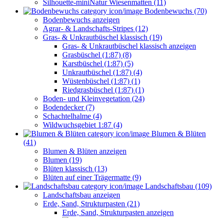
Silhouette-miniNatur Wiesenmatten (11)
Bodenbewuchs (70)
Bodenbewuchs anzeigen
Agrar- & Landschafts-Stripes (12)
Gras- & Unkrautbüschel klassisch (19)
Gras- & Unkrautbüschel klassisch anzeigen
Grasbüschel (1:87) (8)
Karstbüschel (1:87) (5)
Unkrautbüschel (1:87) (4)
Wüstenbüschel (1:87) (1)
Riedgrasbüschel (1:87) (1)
Boden- und Kleinvegetation (24)
Bodendecker (7)
Schachtelhalme (4)
Wildwuchsgebiet 1:87 (4)
Blumen & Blüten
(41)
Blumen & Blüten anzeigen
Blumen (19)
Blüten klassisch (13)
Blüten auf einer Trägermatte (9)
Landschaftsbau (109)
Landschaftsbau anzeigen
Erde, Sand, Strukturpasten (21)
Erde, Sand, Strukturpasten anzeigen