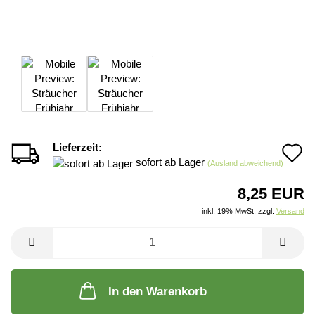
Lieferzeit:
A
sofort ab Lager
(Ausland abweichend)
d
8,25 EUR
M
inkl. 19% MwSt. zzgl.
Versand
In den Warenkorb