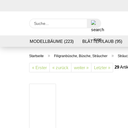
Suche...
MODELLBÄUME (223)
BLÄTTER/LAUB (95)
GRASFLOCK 2 BIS 12 MM (95)
BODENBEWUC
»
»
Startseite
Filigranbüsche, Büsche, Sträucher
Sträu
VERARBEITUNG/WERKZEUGE (16)
SCHOTTE
29
Arti
« Erster
« zurück
weiter »
Letzter »