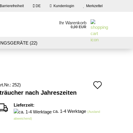
Barrierefreiheit
DE
Kundenlogin
Merkzettel
en
Ihr Warenkorb
0,00 EUR
ail
NGSGERÄTE (22)
09)
LASER CUT MODELLE (3)
swort
NEU IN UNSEREM ANGEBOT
Auf
rt.Nr.:
252
)
 erstellen
träucher nach Jahreszeiten
den
wort vergessen?
Merkzett
Lieferzeit:
ca. 1-4 Werktage
(Ausland
abweichend)