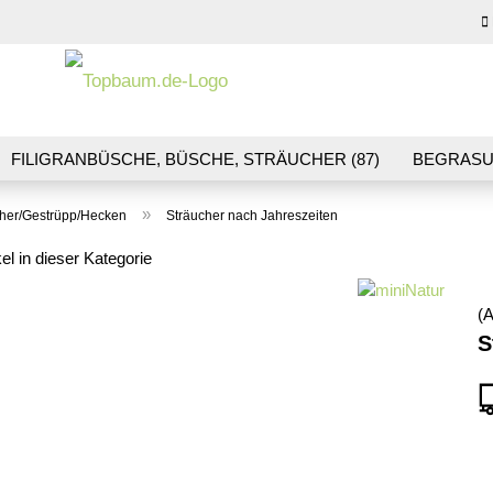
Sprache auswähl
E-M
FILIGRANBÜSCHE, BÜSCHE, STRÄUCHER (87)
BEGRASU
HS (70)
BLUMEN & BLÜTEN (41)
LANDSCHAFTSBAU (1
Pas
»
cher/Gestrüpp/Hecken
Sträucher nach Jahreszeiten
R & GLEISBAU (36)
GESCHENKGUTSCHEINE (10)
kel in dieser Kategorie
(A
Konto
S
Pass