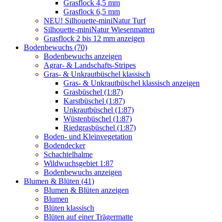
Grasflock 4,5 mm
Grasflock 6,5 mm
NEU! Silhouette-miniNatur Turf
Silhouette-miniNatur Wiesenmatten
Grasflock 2 bis 12 mm anzeigen
Bodenbewuchs (70)
Bodenbewuchs anzeigen
Agrar- & Landschafts-Stripes
Gras- & Unkrautbüschel klassisch
Gras- & Unkrautbüschel klassisch anzeigen
Grasbüschel (1:87)
Karstbüschel (1:87)
Unkrautbüschel (1:87)
Wüstenbüschel (1:87)
Riedgrasbüschel (1:87)
Boden- und Kleinvegetation
Bodendecker
Schachtelhalme
Wildwuchsgebiet 1:87
Bodenbewuchs anzeigen
Blumen & Blüten (41)
Blumen & Blüten anzeigen
Blumen
Blüten klassisch
Blüten auf einer Trägermatte