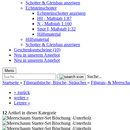
Schotter & Gleisbau anzeigen
Echtsteinschotter
Echtsteinschotter anzeigen
H0 - Maßstab 1:87
N - Maßstab 1:160
Spur I, Maßstab 1:32
Hilfsmaterial
Hilfsmaterial
Schotter & Gleisbau anzeigen
Geschenkgutscheine (10)
Neu in unserem Angebot
Neu in unserem Angebot
Menü
Suche...
Startseite
»
Filigranbüsche, Büsche, Sträucher
»
Filigran- & Meersc
« zurück
weiter »
Letzter »
12
Artikel in dieser Kategorie