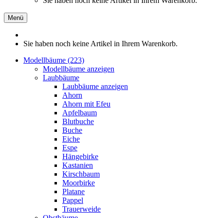
Sie haben noch keine Artikel in Ihrem Warenkorb.
Menü
Sie haben noch keine Artikel in Ihrem Warenkorb.
Modellbäume (223)
Modellbäume anzeigen
Laubbäume
Laubbäume anzeigen
Ahorn
Ahorn mit Efeu
Apfelbaum
Blutbuche
Buche
Eiche
Espe
Hängebirke
Kastanien
Kirschbaum
Moorbirke
Platane
Pappel
Trauerweide
Obstbäume