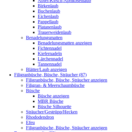
Apfel-Kirsch-Aprikosenlaub
Birkenlaub
Buchenlaub
Eichenlaub
Pappellaub
Platanenlaub
Trauerweidenlaub
Benadelungsmatten
Benadelungsmatten anzeigen
Fichtennadel
Kiefernadeln
Lärchennadel
Tannennadel
Blätter/Laub anzeigen
Filigranbüsche, Büsche, Sträucher (87)
Filigranbüsche, Büsche, Sträucher anzeigen
Filigran- & Meerschaumbüsche
Büsche
Büsche anzeigen
MBR Büsche
Büsche Silhouette
Sträucher/Gestrüpp/Hecken
Rhododendron
Efeu
Filigranbüsche, Büsche, Sträucher anzeigen