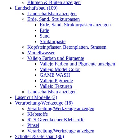
Blumen & Blüten anzeigen
Landschaftsbau (109)
Landschaftsbau anzeigen
Erde, Sand, Strukturpasten
Erde, Sand, Strukturpasten anzeigen
Erde
Sand
Strukturpaste
Kopfsteinpflaster, Betonplatten, Strassen
Modellwasser
Vallejo Farben und Pigmente
Vallejo Farben und Pigmente anzeigen
Vallejo Model Color
GAME WASH
Vallejo Pigmente
Vallejo Texturen
Landschaftsbau anzeigen
Laser cut Modelle (3)
Verarbeitung/Werkzeuge (16)
Verarbeitung/Werkzeuge anzeigen
Klebstoffe
RTS Greenkeeper Klebstoffe
Pinsel
Verarbeitung/Werkzeuge anzeigen
Schotter & Gleisbau (36)