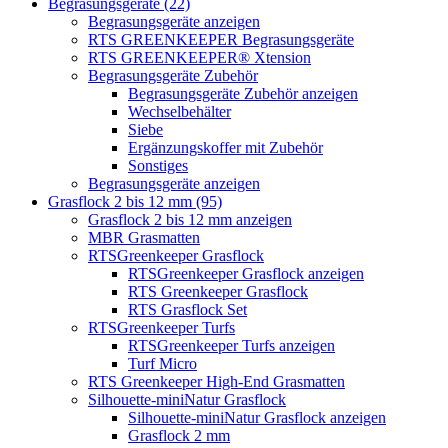
Begrasungsgeräte (22)
Begrasungsgeräte anzeigen
RTS GREENKEEPER Begrasungsgeräte
RTS GREENKEEPER® Xtension
Begrasungsgeräte Zubehör
Begrasungsgeräte Zubehör anzeigen
Wechselbehälter
Siebe
Ergänzungskoffer mit Zubehör
Sonstiges
Begrasungsgeräte anzeigen
Grasflock 2 bis 12 mm (95)
Grasflock 2 bis 12 mm anzeigen
MBR Grasmatten
RTSGreenkeeper Grasflock
RTSGreenkeeper Grasflock anzeigen
RTS Greenkeeper Grasflock
RTS Grasflock Set
RTSGreenkeeper Turfs
RTSGreenkeeper Turfs anzeigen
Turf Micro
RTS Greenkeeper High-End Grasmatten
Silhouette-miniNatur Grasflock
Silhouette-miniNatur Grasflock anzeigen
Grasflock 2 mm