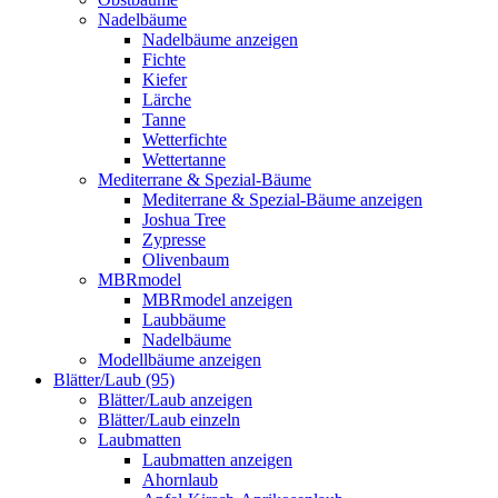
Nadelbäume
Nadelbäume anzeigen
Fichte
Kiefer
Lärche
Tanne
Wetterfichte
Wettertanne
Mediterrane & Spezial-Bäume
Mediterrane & Spezial-Bäume anzeigen
Joshua Tree
Zypresse
Olivenbaum
MBRmodel
MBRmodel anzeigen
Laubbäume
Nadelbäume
Modellbäume anzeigen
Blätter/Laub (95)
Blätter/Laub anzeigen
Blätter/Laub einzeln
Laubmatten
Laubmatten anzeigen
Ahornlaub